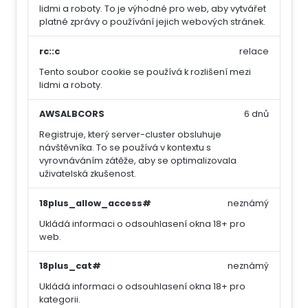
lidmi a roboty. To je výhodné pro web, aby vytvářet
platné zprávy o používání jejich webových stránek.
rc::c
relace
Tento soubor cookie se používá k rozlišení mezi
lidmi a roboty.
AWSALBCORS
6 dnů
Registruje, který server-cluster obsluhuje
návštěvníka. To se používá v kontextu s
vyrovnáváním zátěže, aby se optimalizovala
uživatelská zkušenost.
18plus_allow_access#
neznámý
Ukládá informaci o odsouhlasení okna 18+ pro
web.
18plus_cat#
neznámý
Ukládá informaci o odsouhlasení okna 18+ pro
kategorii.