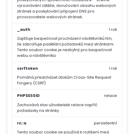
vyrovnávání zátěže, doručování obsahu webových
stránek a poskytování připojení DNS pro
provozovatele webových stránek.
_auth
1 rok
Zajišťuje bezpečnost procházení návštěvníků tím,
že zabraňuje padělání požadavků mezi stránkami.
Tento soubor cookie je nezbytný pro bezpečnost
webu a návštěvníka.
csrftoken
1 rok
Pomáhá předcházet útokům Cross-Site Request
Forgery (CSRF).
PHPSESSID
relace
Zachovává stav uživatelské relace napříč
požadavky na stránky.
rc::a
persistentní
Tento soubor cookie se používá k rozlišení mezi