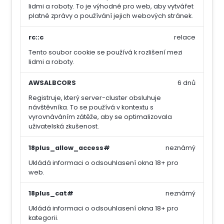
lidmi a roboty. To je výhodné pro web, aby vytvářet
platné zprávy o používání jejich webových stránek.
rc::c
relace
Tento soubor cookie se používá k rozlišení mezi
lidmi a roboty.
AWSALBCORS
6 dnů
Registruje, který server-cluster obsluhuje
návštěvníka. To se používá v kontextu s
vyrovnáváním zátěže, aby se optimalizovala
uživatelská zkušenost.
18plus_allow_access#
neznámý
Ukládá informaci o odsouhlasení okna 18+ pro
web.
18plus_cat#
neznámý
Ukládá informaci o odsouhlasení okna 18+ pro
kategorii.