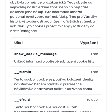
aby byla co nejvíce prozákaznická. Tedy abyste co
nejrychleji našli hledané zboží nebo co nejsnáze
dokončili jeho nákup.
Tyto informace umožní
personalizovat zobrazení nabídek přímo pro Vás díky
historické zkušenosti procházení dřívějších stránek a
nabídek.
Tyto cookies prozatím nebyly roztříděny do
vlastní kategorie.
Účel
Vypršení
show_cookie_message
1 rok
Ukládá informaci o potřebě zobrazení cookie lišty
__zlcmid
1 rok
Tento soubor cookie se používá k uložení identity
návštěvníka během návštěv a preference
návštěvníka deaktivovat naši funkci živého chatu.
__cfruid
relace
Tento soubor cookie je součástí služeb
poskytovaných společností Cloudflare – včetně