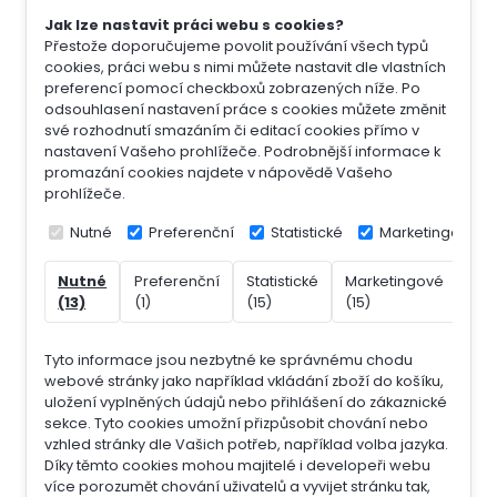
Jak lze nastavit práci webu s cookies?
Přestože doporučujeme povolit používání všech typů
cookies, práci webu s nimi můžete nastavit dle vlastních
preferencí pomocí checkboxů zobrazených níže. Po
odsouhlasení nastavení práce s cookies můžete změnit
své rozhodnutí smazáním či editací cookies přímo v
nastavení Vašeho prohlížeče. Podrobnější informace k
promazání cookies najdete v nápovědě Vašeho
prohlížeče.
Nutné
Preferenční
Statistické
Marketingové
Nutné
Preferenční
Statistické
Marketingové
Nek
(13)
(1)
(15)
(15)
(7)
Tyto informace jsou nezbytné ke správnému chodu
webové stránky jako například vkládání zboží do košíku,
uložení vyplněných údajů nebo přihlášení do zákaznické
sekce.
Tyto cookies umožní přizpůsobit chování nebo
vzhled stránky dle Vašich potřeb, například volba jazyka.
Díky těmto cookies mohou majitelé i developeři webu
více porozumět chování uživatelů a vyvijet stránku tak,