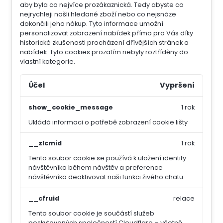
aby byla co nejvíce prozákaznická. Tedy abyste co
nejrychleji našli hledané zboží nebo co nejsnáze
dokončili jeho nákup.
Tyto informace umožní
personalizovat zobrazení nabídek přímo pro Vás díky
historické zkušenosti procházení dřívějších stránek a
nabídek.
Tyto cookies prozatím nebyly roztříděny do
vlastní kategorie.
Účel
Vypršení
show_cookie_message
1 rok
Ukládá informaci o potřebě zobrazení cookie lišty
__zlcmid
1 rok
Tento soubor cookie se používá k uložení identity
návštěvníka během návštěv a preference
návštěvníka deaktivovat naši funkci živého chatu.
__cfruid
relace
Tento soubor cookie je součástí služeb
poskytovaných společností Cloudflare – včetně