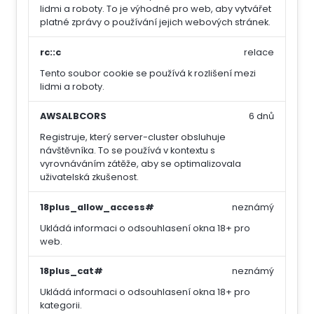
lidmi a roboty. To je výhodné pro web, aby vytvářet
platné zprávy o používání jejich webových stránek.
rc::c
relace
Tento soubor cookie se používá k rozlišení mezi
lidmi a roboty.
AWSALBCORS
6 dnů
Registruje, který server-cluster obsluhuje
návštěvníka. To se používá v kontextu s
vyrovnáváním zátěže, aby se optimalizovala
uživatelská zkušenost.
18plus_allow_access#
neznámý
Ukládá informaci o odsouhlasení okna 18+ pro
web.
18plus_cat#
neznámý
Ukládá informaci o odsouhlasení okna 18+ pro
kategorii.