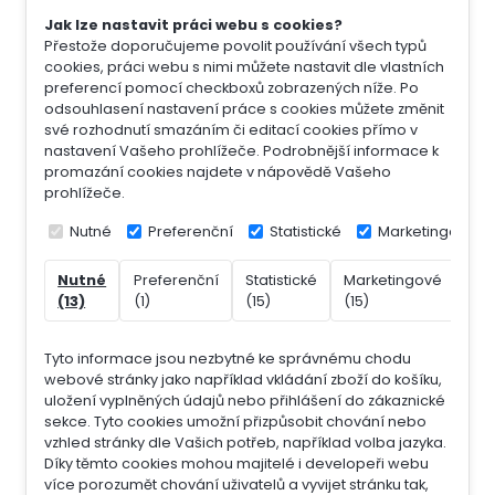
Jak lze nastavit práci webu s cookies?
Přestože doporučujeme povolit používání všech typů
cookies, práci webu s nimi můžete nastavit dle vlastních
preferencí pomocí checkboxů zobrazených níže. Po
odsouhlasení nastavení práce s cookies můžete změnit
své rozhodnutí smazáním či editací cookies přímo v
nastavení Vašeho prohlížeče. Podrobnější informace k
promazání cookies najdete v nápovědě Vašeho
prohlížeče.
Nutné
Preferenční
Statistické
Marketingové
Nutné
Preferenční
Statistické
Marketingové
Nek
(13)
(1)
(15)
(15)
(7)
Tyto informace jsou nezbytné ke správnému chodu
webové stránky jako například vkládání zboží do košíku,
uložení vyplněných údajů nebo přihlášení do zákaznické
sekce.
Tyto cookies umožní přizpůsobit chování nebo
vzhled stránky dle Vašich potřeb, například volba jazyka.
Díky těmto cookies mohou majitelé i developeři webu
více porozumět chování uživatelů a vyvijet stránku tak,