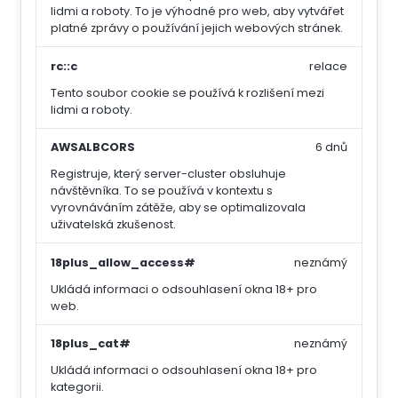
lidmi a roboty. To je výhodné pro web, aby vytvářet
platné zprávy o používání jejich webových stránek.
rc::c
relace
Tento soubor cookie se používá k rozlišení mezi
lidmi a roboty.
AWSALBCORS
6 dnů
Registruje, který server-cluster obsluhuje
návštěvníka. To se používá v kontextu s
vyrovnáváním zátěže, aby se optimalizovala
uživatelská zkušenost.
18plus_allow_access#
neznámý
Ukládá informaci o odsouhlasení okna 18+ pro
web.
18plus_cat#
neznámý
Ukládá informaci o odsouhlasení okna 18+ pro
kategorii.