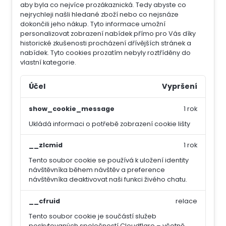
aby byla co nejvíce prozákaznická. Tedy abyste co
nejrychleji našli hledané zboží nebo co nejsnáze
dokončili jeho nákup.
Tyto informace umožní
personalizovat zobrazení nabídek přímo pro Vás díky
historické zkušenosti procházení dřívějších stránek a
nabídek.
Tyto cookies prozatím nebyly roztříděny do
vlastní kategorie.
Účel
Vypršení
show_cookie_message
1 rok
Ukládá informaci o potřebě zobrazení cookie lišty
__zlcmid
1 rok
Tento soubor cookie se používá k uložení identity
návštěvníka během návštěv a preference
návštěvníka deaktivovat naši funkci živého chatu.
__cfruid
relace
Tento soubor cookie je součástí služeb
poskytovaných společností Cloudflare – včetně