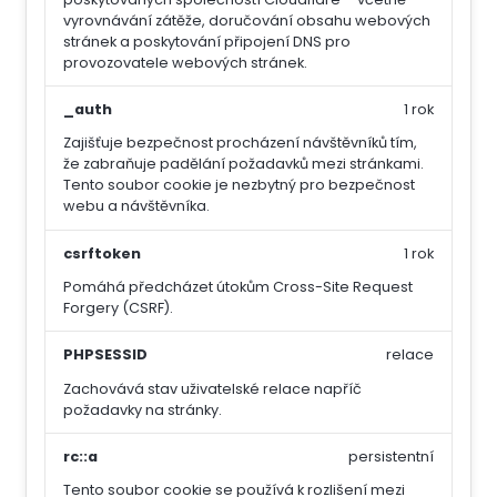
vyrovnávání zátěže, doručování obsahu webových
stránek a poskytování připojení DNS pro
provozovatele webových stránek.
_auth
1 rok
Zajišťuje bezpečnost procházení návštěvníků tím,
že zabraňuje padělání požadavků mezi stránkami.
Tento soubor cookie je nezbytný pro bezpečnost
webu a návštěvníka.
csrftoken
1 rok
Pomáhá předcházet útokům Cross-Site Request
Forgery (CSRF).
PHPSESSID
relace
Zachovává stav uživatelské relace napříč
požadavky na stránky.
rc::a
persistentní
Tento soubor cookie se používá k rozlišení mezi