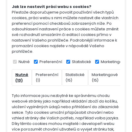
Jak lze nastavit práci webu s cookies?
Přestože doporučujeme povolit používání všech typů
cookies, práci webu s nimi můžete nastavit dle vlastních
preferencí pomocí checkboxů zobrazených níže. Po
odsouhlasení nastavení práce s cookies můžete změnit
své rozhodnutí smazáním či editací cookies přímo v
nastavení Vašeho prohlížeče. Podrobnější informace k
promazání cookies najdete v nápovědě Vašeho
prohlížeče.
Nutné
Preferenční
Statistické
Marketingové
Nutné
Preferenční
Statistické
Marketingové
Nek
(13)
(1)
(15)
(15)
(7)
Tyto informace jsou nezbytné ke správnému chodu
webové stránky jako například vkládání zboží do košíku,
uložení vyplněných údajů nebo přihlášení do zákaznické
sekce.
Tyto cookies umožní přizpůsobit chování nebo
vzhled stránky dle Vašich potřeb, například volba jazyka.
Díky těmto cookies mohou majitelé i developeři webu
více porozumět chování uživatelů a vyvijet stránku tak,