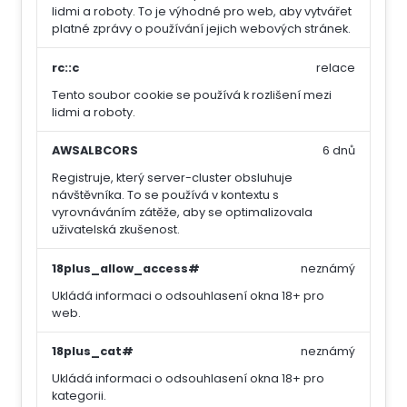
lidmi a roboty. To je výhodné pro web, aby vytvářet
platné zprávy o používání jejich webových stránek.
rc::c
relace
Tento soubor cookie se používá k rozlišení mezi
lidmi a roboty.
AWSALBCORS
6 dnů
Registruje, který server-cluster obsluhuje
návštěvníka. To se používá v kontextu s
vyrovnáváním zátěže, aby se optimalizovala
uživatelská zkušenost.
18plus_allow_access#
neznámý
Ukládá informaci o odsouhlasení okna 18+ pro
web.
18plus_cat#
neznámý
Ukládá informaci o odsouhlasení okna 18+ pro
kategorii.