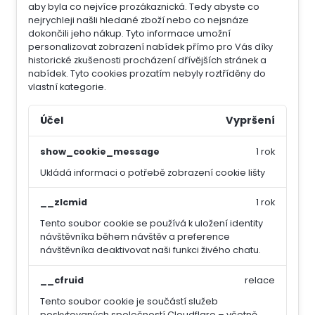
aby byla co nejvíce prozákaznická. Tedy abyste co
nejrychleji našli hledané zboží nebo co nejsnáze
dokončili jeho nákup.
Tyto informace umožní
personalizovat zobrazení nabídek přímo pro Vás díky
historické zkušenosti procházení dřívějších stránek a
nabídek.
Tyto cookies prozatím nebyly roztříděny do
vlastní kategorie.
Účel
Vypršení
show_cookie_message
1 rok
Ukládá informaci o potřebě zobrazení cookie lišty
__zlcmid
1 rok
Tento soubor cookie se používá k uložení identity
návštěvníka během návštěv a preference
návštěvníka deaktivovat naši funkci živého chatu.
__cfruid
relace
Tento soubor cookie je součástí služeb
poskytovaných společností Cloudflare – včetně