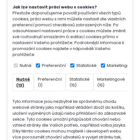
Jak lze nastavit práci webu s cookies?
Přestože doporučujeme povolit používání všech typů
cookies, práci webu s nimi můžete nastavit dle vlastních
preferencí pomocí checkboxů zobrazených níže. Po
odsouhlasení nastavení práce s cookies můžete změnit
své rozhodnutí smazáním či editací cookies přímo v
nastavení Vašeho prohlížeče. Podrobnější informace k
promazání cookies najdete v nápovědě Vašeho
prohlížeče.
Nutné
Preferenční
Statistické
Marketingové
Nutné
Preferenční
Statistické
Marketingové
Nek
(13)
(1)
(15)
(15)
(7)
Tyto informace jsou nezbytné ke správnému chodu
webové stránky jako například vkládání zboží do košíku,
uložení vyplněných údajů nebo přihlášení do zákaznické
sekce.
Tyto cookies umožní přizpůsobit chování nebo
vzhled stránky dle Vašich potřeb, například volba jazyka.
Díky těmto cookies mohou majitelé i developeři webu
více porozumět chování uživatelů a vyvijet stránku tak,