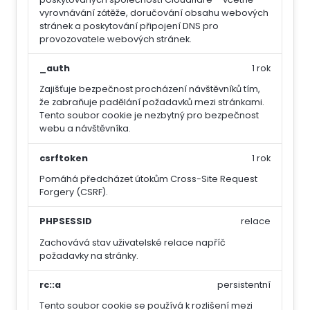
vyrovnávání zátěže, doručování obsahu webových
stránek a poskytování připojení DNS pro
provozovatele webových stránek.
_auth
1 rok
Zajišťuje bezpečnost procházení návštěvníků tím,
že zabraňuje padělání požadavků mezi stránkami.
Tento soubor cookie je nezbytný pro bezpečnost
webu a návštěvníka.
csrftoken
1 rok
Pomáhá předcházet útokům Cross-Site Request
Forgery (CSRF).
PHPSESSID
relace
Zachovává stav uživatelské relace napříč
požadavky na stránky.
rc::a
persistentní
Tento soubor cookie se používá k rozlišení mezi