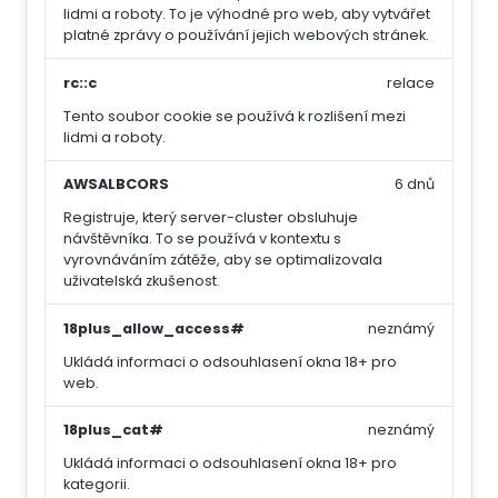
lidmi a roboty. To je výhodné pro web, aby vytvářet
platné zprávy o používání jejich webových stránek.
rc::c
relace
Tento soubor cookie se používá k rozlišení mezi
lidmi a roboty.
AWSALBCORS
6 dnů
Registruje, který server-cluster obsluhuje
návštěvníka. To se používá v kontextu s
vyrovnáváním zátěže, aby se optimalizovala
uživatelská zkušenost.
18plus_allow_access#
neznámý
Ukládá informaci o odsouhlasení okna 18+ pro
web.
18plus_cat#
neznámý
Ukládá informaci o odsouhlasení okna 18+ pro
kategorii.