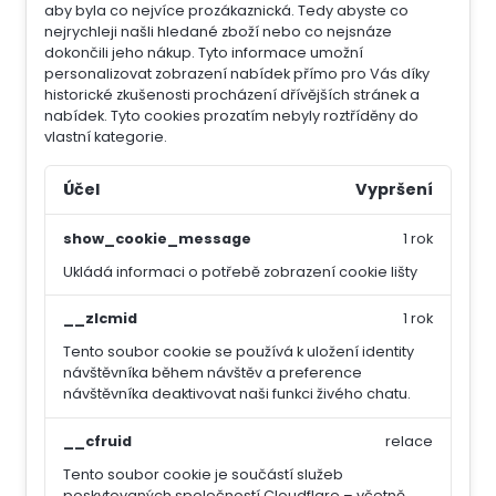
aby byla co nejvíce prozákaznická. Tedy abyste co
nejrychleji našli hledané zboží nebo co nejsnáze
dokončili jeho nákup.
Tyto informace umožní
personalizovat zobrazení nabídek přímo pro Vás díky
historické zkušenosti procházení dřívějších stránek a
nabídek.
Tyto cookies prozatím nebyly roztříděny do
vlastní kategorie.
Účel
Vypršení
show_cookie_message
1 rok
Ukládá informaci o potřebě zobrazení cookie lišty
__zlcmid
1 rok
Tento soubor cookie se používá k uložení identity
návštěvníka během návštěv a preference
návštěvníka deaktivovat naši funkci živého chatu.
__cfruid
relace
Tento soubor cookie je součástí služeb
poskytovaných společností Cloudflare – včetně