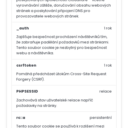
vyrovnávání zátěže, doručování obsahu webových
stránek a poskytování připojení DNS pro
provozovatele webových stránek.
_auth
1 rok
Zajišťuje bezpečnost procházení návštěvníků tím,
že zabraňuje padělání požadavků mezi stránkami.
Tento soubor cookie je nezbytný pro bezpečnost
webu a návštěvníka.
csrftoken
1 rok
Pomáhá předcházet útokům Cross-Site Request
Forgery (CSRF).
PHPSESSID
relace
Zachovává stav uživatelské relace napříč
požadavky na stránky.
rc::a
persistentní
Tento soubor cookie se používá k rozlišení mezi