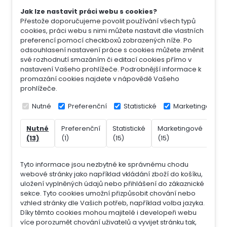
Jak lze nastavit práci webu s cookies?
Přestože doporučujeme povolit používání všech typů
cookies, práci webu s nimi můžete nastavit dle vlastních
preferencí pomocí checkboxů zobrazených níže. Po
odsouhlasení nastavení práce s cookies můžete změnit
své rozhodnutí smazáním či editací cookies přímo v
nastavení Vašeho prohlížeče. Podrobnější informace k
promazání cookies najdete v nápovědě Vašeho
prohlížeče.
Nutné
Preferenční
Statistické
Marketingové
Nutné
Preferenční
Statistické
Marketingové
Nek
(13)
(1)
(15)
(15)
(7)
Tyto informace jsou nezbytné ke správnému chodu
webové stránky jako například vkládání zboží do košíku,
uložení vyplněných údajů nebo přihlášení do zákaznické
sekce.
Tyto cookies umožní přizpůsobit chování nebo
vzhled stránky dle Vašich potřeb, například volba jazyka.
Díky těmto cookies mohou majitelé i developeři webu
více porozumět chování uživatelů a vyvijet stránku tak,