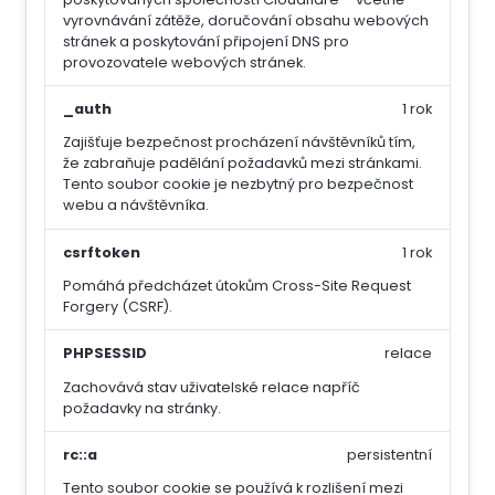
vyrovnávání zátěže, doručování obsahu webových
stránek a poskytování připojení DNS pro
provozovatele webových stránek.
_auth
1 rok
Zajišťuje bezpečnost procházení návštěvníků tím,
že zabraňuje padělání požadavků mezi stránkami.
Tento soubor cookie je nezbytný pro bezpečnost
webu a návštěvníka.
csrftoken
1 rok
Pomáhá předcházet útokům Cross-Site Request
Forgery (CSRF).
PHPSESSID
relace
Zachovává stav uživatelské relace napříč
požadavky na stránky.
rc::a
persistentní
Tento soubor cookie se používá k rozlišení mezi