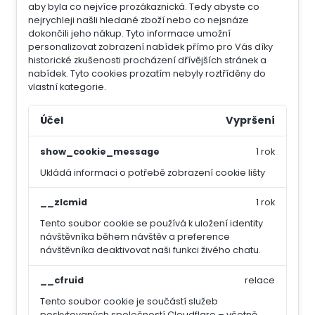
aby byla co nejvíce prozákaznická. Tedy abyste co
nejrychleji našli hledané zboží nebo co nejsnáze
dokončili jeho nákup.
Tyto informace umožní
personalizovat zobrazení nabídek přímo pro Vás díky
historické zkušenosti procházení dřívějších stránek a
nabídek.
Tyto cookies prozatím nebyly roztříděny do
vlastní kategorie.
Účel
Vypršení
show_cookie_message
1 rok
Ukládá informaci o potřebě zobrazení cookie lišty
__zlcmid
1 rok
Tento soubor cookie se používá k uložení identity
návštěvníka během návštěv a preference
návštěvníka deaktivovat naši funkci živého chatu.
__cfruid
relace
Tento soubor cookie je součástí služeb
poskytovaných společností Cloudflare – včetně