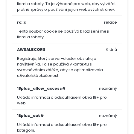
lidmi a roboty. To je výhodné pro web, aby vytvářet
platné zprávy o používání jejich webových stránek.
rc::c
relace
Tento soubor cookie se používá k rozlišení mezi
lidmi a roboty.
AWSALBCORS
6 dnů
Registruje, který server-cluster obsluhuje
návštěvníka. To se používá v kontextu s
vyrovnáváním zátěže, aby se optimalizovala
uživatelská zkušenost.
18plus_allow_access#
neznámý
Ukládá informaci o odsouhlasení okna 18+ pro
web.
18plus_cat#
neznámý
Ukládá informaci o odsouhlasení okna 18+ pro
kategorii.