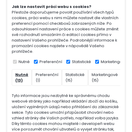
Jak lze nastavit práci webu s cookies?
Přestože doporučujeme povolit používání všech typů
cookies, práci webu s nimi můžete nastavit dle vlastních
preferencí pomocí checkboxů zobrazených níže. Po
odsouhlasení nastavení práce s cookies můžete změnit
své rozhodnutí smazáním či editací cookies přímo v
nastavení Vašeho prohlížeče. Podrobnější informace k
promazání cookies najdete v nápovědě Vašeho
prohlížeče.
Nutné
Preferenční
Statistické
Marketingové
Nutné
Preferenční
Statistické
Marketingové
Nek
(13)
(1)
(15)
(15)
(7)
Tyto informace jsou nezbytné ke správnému chodu
webové stránky jako například vkládání zboží do košíku,
uložení vyplněných údajů nebo přihlášení do zákaznické
sekce.
Tyto cookies umožní přizpůsobit chování nebo
vzhled stránky dle Vašich potřeb, například volba jazyka.
Díky těmto cookies mohou majitelé i developeři webu
více porozumět chování uživatelů a vyvijet stránku tak,