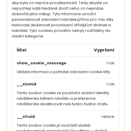
aby byla co nejvíce prozákaznická. Tedy abyste co
nejrychleji našli hledané zboží nebo co nejsnáze
dokončili jeho nákup.
Tyto informace umožní
personalizovat zobrazení nabídek přímo pro Vás díky
historické zkušenosti procházení dřívějších stránek a
nabídek.
Tyto cookies prozatím nebyly roztříděny do
vlastní kategorie.
Účel
Vypršení
show_cookie_message
1 rok
Ukládá informaci o potřebě zobrazení cookie lišty
__zlcmid
1 rok
Tento soubor cookie se používá k uložení identity
návštěvníka během návštěv a preference
návštěvníka deaktivovat naši funkci živého chatu.
__cfruid
relace
Tento soubor cookie je součástí služeb
poskytovaných společností Cloudflare – včetně