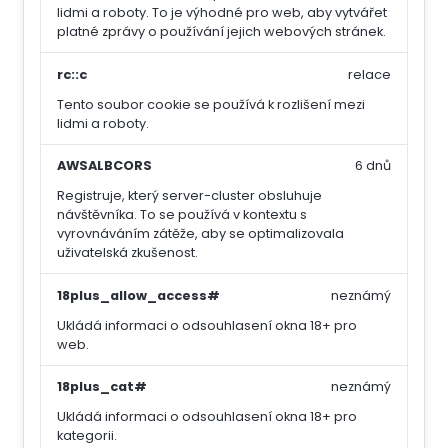
lidmi a roboty. To je výhodné pro web, aby vytvářet
platné zprávy o používání jejich webových stránek.
rc::c
relace
Tento soubor cookie se používá k rozlišení mezi
lidmi a roboty.
AWSALBCORS
6 dnů
Registruje, který server-cluster obsluhuje
návštěvníka. To se používá v kontextu s
vyrovnáváním zátěže, aby se optimalizovala
uživatelská zkušenost.
18plus_allow_access#
neznámý
Ukládá informaci o odsouhlasení okna 18+ pro
web.
18plus_cat#
neznámý
Ukládá informaci o odsouhlasení okna 18+ pro
kategorii.