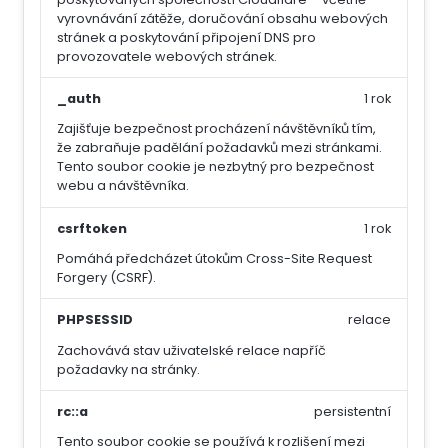
vyrovnávání zátěže, doručování obsahu webových
stránek a poskytování připojení DNS pro
provozovatele webových stránek.
_auth
1 rok
Zajišťuje bezpečnost procházení návštěvníků tím,
že zabraňuje padělání požadavků mezi stránkami.
Tento soubor cookie je nezbytný pro bezpečnost
webu a návštěvníka.
csrftoken
1 rok
Pomáhá předcházet útokům Cross-Site Request
Forgery (CSRF).
PHPSESSID
relace
Zachovává stav uživatelské relace napříč
požadavky na stránky.
rc::a
persistentní
Tento soubor cookie se používá k rozlišení mezi