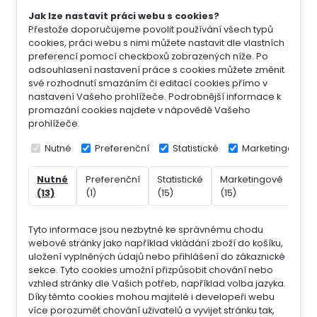
Jak lze nastavit práci webu s cookies?
Přestože doporučujeme povolit používání všech typů
cookies, práci webu s nimi můžete nastavit dle vlastních
preferencí pomocí checkboxů zobrazených níže. Po
odsouhlasení nastavení práce s cookies můžete změnit
své rozhodnutí smazáním či editací cookies přímo v
nastavení Vašeho prohlížeče. Podrobnější informace k
promazání cookies najdete v nápovědě Vašeho
prohlížeče.
Nutné
Preferenční
Statistické
Marketingové
Nutné
Preferenční
Statistické
Marketingové
Nek
(13)
(1)
(15)
(15)
(7)
Tyto informace jsou nezbytné ke správnému chodu
webové stránky jako například vkládání zboží do košíku,
uložení vyplněných údajů nebo přihlášení do zákaznické
sekce.
Tyto cookies umožní přizpůsobit chování nebo
vzhled stránky dle Vašich potřeb, například volba jazyka.
Díky těmto cookies mohou majitelé i developeři webu
více porozumět chování uživatelů a vyvijet stránku tak,