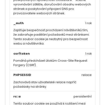
vyrovnávání zátěže, doručování obsahu webových
stránek a poskytování připojení DNS pro
provozovatele webových stránek.
_auth
1 rok
Zajišťuje bezpečnost procházení návštěvníků tím,
že zabraňuje padělání požadavků mezi stránkami.
Tento soubor cookie je nezbytný pro bezpečnost
webu a návštěvníka.
csrftoken
1 rok
Pomáhá předcházet útokům Cross-Site Request
Forgery (CSRF).
PHPSESSID
relace
Zachovává stav uživatelské relace napříč
požadavky na stránky.
rc::a
persistentní
Tento soubor cookie se používá k rozlišení mezi