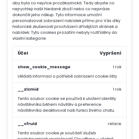
aby byla co nejvíce prozákaznická. Tedy abyste co
nejrychleji našli hledané zboží nebo co nejsnáze
dokončili jeho nákup.
Tyto informace umožní
personalizovat zobrazení nabídek přímo pro Vás díky
historické zkušenosti procházení dřívějších stránek a
nabídek.
Tyto cookies prozatím nebyly roztříděny do
vlastní kategorie.
Účel
Vypršení
show_cookie_message
1 rok
Ukládá informaci o potřebě zobrazení cookie lišty
__zlcmid
1 rok
Tento soubor cookie se používá k uložení identity
návštěvníka během návštěv a preference
návštěvníka deaktivovat naši funkci živého chatu.
__cfruid
relace
Tento soubor cookie je součástí služeb
poskytovaných společností Cloudflare – včetně