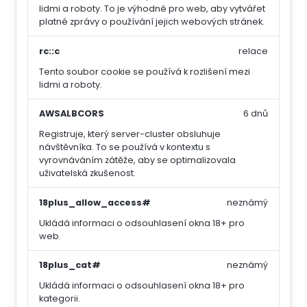
lidmi a roboty. To je výhodné pro web, aby vytvářet
platné zprávy o používání jejich webových stránek.
rc::c
relace
Tento soubor cookie se používá k rozlišení mezi
lidmi a roboty.
AWSALBCORS
6 dnů
Registruje, který server-cluster obsluhuje
návštěvníka. To se používá v kontextu s
vyrovnáváním zátěže, aby se optimalizovala
uživatelská zkušenost.
18plus_allow_access#
neznámý
Ukládá informaci o odsouhlasení okna 18+ pro
web.
18plus_cat#
neznámý
Ukládá informaci o odsouhlasení okna 18+ pro
kategorii.