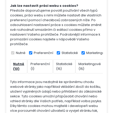
Jak lze nastavit práci webu s cookies?
Přestože doporučujeme povolit používání všech typů
cookies, práci webu s nimi můžete nastavit dle vlastních
preferencí pomocí checkboxů zobrazených níže. Po
odsouhlasení nastavení práce s cookies můžete změnit
své rozhodnutí smazáním či editací cookies přímo v
nastavení Vašeho prohlížeče. Podrobnější informace k
promazání cookies najdete v nápovědě Vašeho
prohlížeče.
Nutné
Preferenční
Statistické
Marketingové
Nutné
Preferenční
Statistické
Marketingové
Nek
(13)
(1)
(15)
(15)
(7)
Tyto informace jsou nezbytné ke správnému chodu
webové stránky jako například vkládání zboží do košíku,
uložení vyplněných údajů nebo přihlášení do zákaznické
sekce.
Tyto cookies umožní přizpůsobit chování nebo
vzhled stránky dle Vašich potřeb, například volba jazyka.
Díky těmto cookies mohou majitelé i developeři webu
více porozumět chování uživatelů a vyvijet stránku tak,