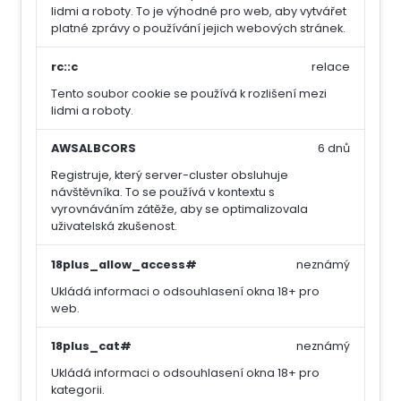
lidmi a roboty. To je výhodné pro web, aby vytvářet
platné zprávy o používání jejich webových stránek.
rc::c
relace
Tento soubor cookie se používá k rozlišení mezi
lidmi a roboty.
AWSALBCORS
6 dnů
Registruje, který server-cluster obsluhuje
návštěvníka. To se používá v kontextu s
vyrovnáváním zátěže, aby se optimalizovala
uživatelská zkušenost.
18plus_allow_access#
neznámý
Ukládá informaci o odsouhlasení okna 18+ pro
web.
18plus_cat#
neznámý
Ukládá informaci o odsouhlasení okna 18+ pro
kategorii.