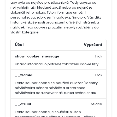
aby byla co nejvíce prozákaznická. Tedy abyste co
nejrychleji našli hledané zboží nebo co nejsnáze
dokončili jeho nákup.
Tyto informace umožní
personalizovat zobrazení nabídek přímo pro Vás díky
historické zkušenosti procházení dřívějších stránek a
nabídek.
Tyto cookies prozatím nebyly roztříděny do
vlastní kategorie.
Účel
Vypršení
show_cookie_message
1 rok
Ukládá informaci o potřebě zobrazení cookie lišty
__zlcmid
1 rok
Tento soubor cookie se používá k uložení identity
návštěvníka během návštěv a preference
návštěvníka deaktivovat naši funkci živého chatu.
__cfruid
relace
Tento soubor cookie je součástí služeb
poskytovaných společností Cloudflare – včetně