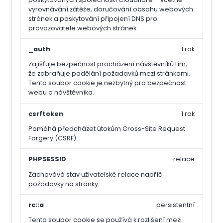
vyrovnávání zátěže, doručování obsahu webových
stránek a poskytování připojení DNS pro
provozovatele webových stránek.
_auth
1 rok
Zajišťuje bezpečnost procházení návštěvníků tím,
že zabraňuje padělání požadavků mezi stránkami.
Tento soubor cookie je nezbytný pro bezpečnost
webu a návštěvníka.
csrftoken
1 rok
Pomáhá předcházet útokům Cross-Site Request
Forgery (CSRF).
PHPSESSID
relace
Zachovává stav uživatelské relace napříč
požadavky na stránky.
rc::a
persistentní
Tento soubor cookie se používá k rozlišení mezi