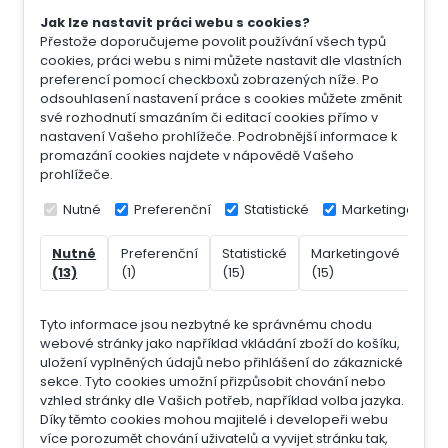
Jak lze nastavit práci webu s cookies?
Přestože doporučujeme povolit používání všech typů
cookies, práci webu s nimi můžete nastavit dle vlastních
preferencí pomocí checkboxů zobrazených níže. Po
odsouhlasení nastavení práce s cookies můžete změnit
své rozhodnutí smazáním či editací cookies přímo v
nastavení Vašeho prohlížeče. Podrobnější informace k
promazání cookies najdete v nápovědě Vašeho
prohlížeče.
Nutné
Preferenční
Statistické
Marketingové
Nutné
Preferenční
Statistické
Marketingové
Nek
(13)
(1)
(15)
(15)
(7)
Tyto informace jsou nezbytné ke správnému chodu
webové stránky jako například vkládání zboží do košíku,
uložení vyplněných údajů nebo přihlášení do zákaznické
sekce.
Tyto cookies umožní přizpůsobit chování nebo
vzhled stránky dle Vašich potřeb, například volba jazyka.
Díky těmto cookies mohou majitelé i developeři webu
více porozumět chování uživatelů a vyvijet stránku tak,