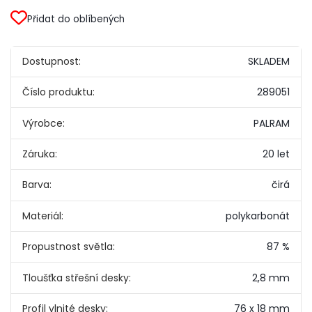
Přidat do oblíbených
Dostupnost:
SKLADEM
Číslo produktu:
289051
Výrobce:
PALRAM
Záruka:
20 let
Barva:
čirá
Materiál:
polykarbonát
Propustnost světla:
87 %
Tloušťka střešní desky:
2,8 mm
Profil vlnité desky:
76 x 18 mm