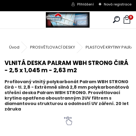
Přihlášení
Nová registrace
0
Úvod
PROSVĚTLOVACÍ DESKY
PLASTOVÉ KRYTINY PALRA
VLNITÁ DESKA PALRAM WBH STRONG ČIRÁ
- 2,5 x 1,045 m - 2,63 m2
Profilovaný vlnitý polykarbonát Palram WBH STRONG
čirá - tl. 2,8 - Extrémně silná 2,8 mm polykarbonátová
střešní deska Palram WBH STRONG. Prosvětlovací
krytina opatřena oboustranným 2UV filtrem s
diamantovou strukturou a odolností UV záření. 20 let
záruka