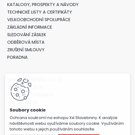
KATALOGY, PROSPEKTY A NÁVODY
TECHNICKÉ LISTY A CERTIFIKÁTY
VELKOOBCHODNÍ SPOLUPRÁCE
ZÁKLADNÍ INFORMACE
SLEDOVÁNÍ ZÁSILEK
ODBĚROVÁ MÍSTA
ZRUŠENÍ SMLOUVY
PORADNA
KOVOSYSTÉM SPOL. S R. O.
JEVANSKÁ 1120/15
PRAHA 10 - STRAŠNICE
IČO 28878094
DIČ CZ28878094
Ochrana soukromí na eshopu Xxl Stavebniny. K analýze
návštěvnosti webu využíváme soubory cookie. Využíváním
tohoto webu s jejich používáním souhlasíte.