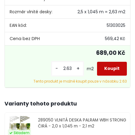
Rozměr vlnité desky:
2,5 x 1,045 m = 2,63 m2
EAN kód:
51303025
569,42 Kč
689,00 Kč
-
+
m2
Tento produkt je možné koupit pouze v násobku 2.63
Varianty tohoto produktu
289050
VLNITÁ DESKA PALRAM WBH STRONG
ČIRÁ - 2,0 x 1,045 m - 2,1 m2
Skladem