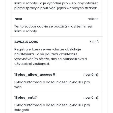
lidmi a roboty. To je výhodné pro web, aby vytvářet
platné zprávy o používání jejich webových stránek.
rc::c
relace
Tento soubor cookie se používá k rozlišení mezi
lidmi a roboty.
AWSALBCORS
6 dnů
Registruje, který server-cluster obsluhuje
návštěvníka. To se používá v kontextu s
vyrovnáváním zátěže, aby se optimalizovala
uživatelská zkušenost.
18plus_allow_access#
neznámý
Ukládá informaci o odsouhlasení okna 18+ pro
web.
18plus_cat#
neznámý
Ukládá informaci o odsouhlasení okna 18+ pro
kategorii.