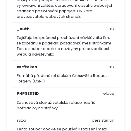
vyrovnávání zátěže, doručování obsahu webových
stránek a poskytování připojení DNS pro
provozovatele webových stránek.
_auth
1 rok
Zajišťuje bezpečnost procházení návštěvníků tím,
že zabraňuje padělání požadavků mezi stránkami.
Tento soubor cookie je nezbytný pro bezpečnost
webu a návštěvníka.
csrftoken
1 rok
Pomáhá předcházet útokům Cross-Site Request
Forgery (CSRF).
PHPSESSID
relace
Zachovává stav uživatelské relace napříč
požadavky na stránky.
rc::a
persistentní
Tento soubor cookie se používá k rozlišení mezi