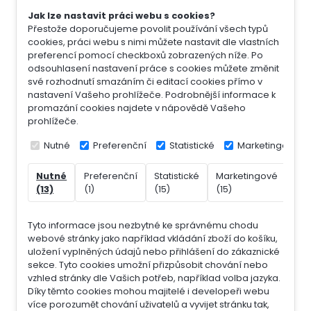
Jak lze nastavit práci webu s cookies?
Přestože doporučujeme povolit používání všech typů
cookies, práci webu s nimi můžete nastavit dle vlastních
preferencí pomocí checkboxů zobrazených níže. Po
odsouhlasení nastavení práce s cookies můžete změnit
své rozhodnutí smazáním či editací cookies přímo v
nastavení Vašeho prohlížeče. Podrobnější informace k
promazání cookies najdete v nápovědě Vašeho
prohlížeče.
Nutné
Preferenční
Statistické
Marketingové
Nutné
Preferenční
Statistické
Marketingové
Nek
(13)
(1)
(15)
(15)
(7)
Tyto informace jsou nezbytné ke správnému chodu
webové stránky jako například vkládání zboží do košíku,
uložení vyplněných údajů nebo přihlášení do zákaznické
sekce.
Tyto cookies umožní přizpůsobit chování nebo
vzhled stránky dle Vašich potřeb, například volba jazyka.
Díky těmto cookies mohou majitelé i developeři webu
více porozumět chování uživatelů a vyvijet stránku tak,