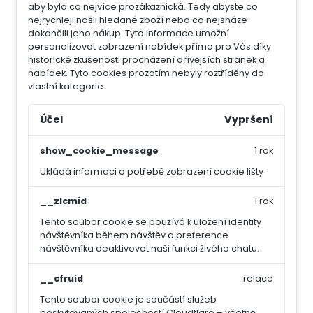
aby byla co nejvíce prozákaznická. Tedy abyste co
nejrychleji našli hledané zboží nebo co nejsnáze
dokončili jeho nákup.
Tyto informace umožní
personalizovat zobrazení nabídek přímo pro Vás díky
historické zkušenosti procházení dřívějších stránek a
nabídek.
Tyto cookies prozatím nebyly roztříděny do
vlastní kategorie.
Účel
Vypršení
show_cookie_message
1 rok
Ukládá informaci o potřebě zobrazení cookie lišty
__zlcmid
1 rok
Tento soubor cookie se používá k uložení identity
návštěvníka během návštěv a preference
návštěvníka deaktivovat naši funkci živého chatu.
__cfruid
relace
Tento soubor cookie je součástí služeb
poskytovaných společností Cloudflare – včetně