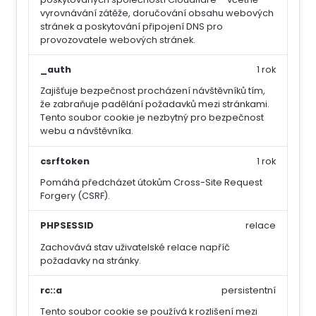
vyrovnávání zátěže, doručování obsahu webových
stránek a poskytování připojení DNS pro
provozovatele webových stránek.
_auth
1 rok
Zajišťuje bezpečnost procházení návštěvníků tím,
že zabraňuje padělání požadavků mezi stránkami.
Tento soubor cookie je nezbytný pro bezpečnost
webu a návštěvníka.
csrftoken
1 rok
Pomáhá předcházet útokům Cross-Site Request
Forgery (CSRF).
PHPSESSID
relace
Zachovává stav uživatelské relace napříč
požadavky na stránky.
rc::a
persistentní
Tento soubor cookie se používá k rozlišení mezi