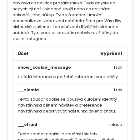
aby byla co nejvíce prozákaznická. Tedy abyste co
nejrychleji našli hledané zboží nebo co nejsnáze
dokončili jeho nákup.
Tyto informace umožní
personalizovat zobrazení nabídek přímo pro Vás díky
historické zkušenosti procházení dřívějších stránek a
nabídek.
Tyto cookies prozatím nebyly roztříděny do
vlastní kategorie.
Účel
Vypršení
show_cookie_message
1 rok
Ukládá informaci o potřebě zobrazení cookie lišty
__zlcmid
1 rok
Tento soubor cookie se používá k uložení identity
návštěvníka během návštěv a preference
návštěvníka deaktivovat naši funkci živého chatu.
__cfruid
relace
Tento soubor cookie je součástí služeb
poskytovaných společností Cloudflare – včetně