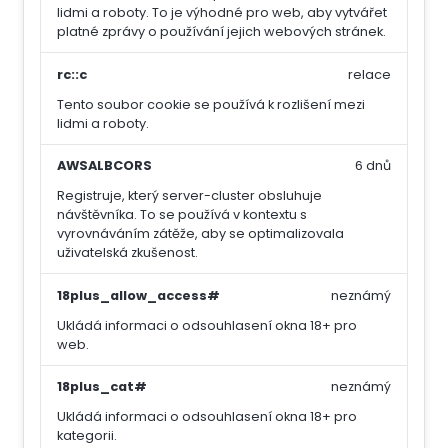
lidmi a roboty. To je výhodné pro web, aby vytvářet
platné zprávy o používání jejich webových stránek.
rc::c
relace
Tento soubor cookie se používá k rozlišení mezi
lidmi a roboty.
AWSALBCORS
6 dnů
Registruje, který server-cluster obsluhuje
návštěvníka. To se používá v kontextu s
vyrovnáváním zátěže, aby se optimalizovala
uživatelská zkušenost.
18plus_allow_access#
neznámý
Ukládá informaci o odsouhlasení okna 18+ pro
web.
18plus_cat#
neznámý
Ukládá informaci o odsouhlasení okna 18+ pro
kategorii.