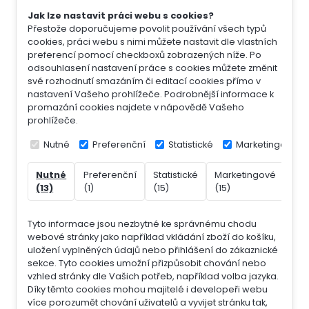
Jak lze nastavit práci webu s cookies?
Přestože doporučujeme povolit používání všech typů
cookies, práci webu s nimi můžete nastavit dle vlastních
preferencí pomocí checkboxů zobrazených níže. Po
odsouhlasení nastavení práce s cookies můžete změnit
své rozhodnutí smazáním či editací cookies přímo v
nastavení Vašeho prohlížeče. Podrobnější informace k
promazání cookies najdete v nápovědě Vašeho
prohlížeče.
Nutné
Preferenční
Statistické
Marketingové
Nutné
Preferenční
Statistické
Marketingové
Nek
(13)
(1)
(15)
(15)
(7)
Tyto informace jsou nezbytné ke správnému chodu
webové stránky jako například vkládání zboží do košíku,
uložení vyplněných údajů nebo přihlášení do zákaznické
sekce.
Tyto cookies umožní přizpůsobit chování nebo
vzhled stránky dle Vašich potřeb, například volba jazyka.
Díky těmto cookies mohou majitelé i developeři webu
více porozumět chování uživatelů a vyvijet stránku tak,