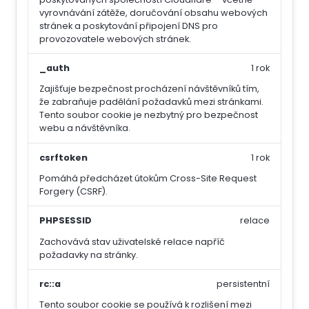
vyrovnávání zátěže, doručování obsahu webových
stránek a poskytování připojení DNS pro
provozovatele webových stránek.
_auth
1 rok
Zajišťuje bezpečnost procházení návštěvníků tím,
že zabraňuje padělání požadavků mezi stránkami.
Tento soubor cookie je nezbytný pro bezpečnost
webu a návštěvníka.
csrftoken
1 rok
Pomáhá předcházet útokům Cross-Site Request
Forgery (CSRF).
PHPSESSID
relace
Zachovává stav uživatelské relace napříč
požadavky na stránky.
rc::a
persistentní
Tento soubor cookie se používá k rozlišení mezi