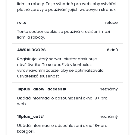
lidmi a roboty. To je výhodné pro web, aby vytvářet
platné zprávy o používání jejich webových stránek.
rc::c
relace
Tento soubor cookie se používá k rozlišení mezi
lidmi a roboty.
AWSALBCORS
6 dnů
Registruje, který server-cluster obsluhuje
návštěvníka. To se používá v kontextu s
vyrovnáváním zátěže, aby se optimalizovala
uživatelská zkušenost.
18plus_allow_access#
neznámý
Ukládá informaci o odsouhlasení okna 18+ pro
web.
18plus_cat#
neznámý
Ukládá informaci o odsouhlasení okna 18+ pro
kategorii.