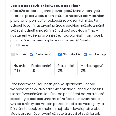
Jak lze nastavit práci webu s cookies?
Přestože doporučujeme povolit používání všech typů
cookies, práci webu s nimi můžete nastavit dle vlastních
preferencí pomocí checkboxů zobrazených níže. Po
odsouhlasení nastavení práce s cookies můžete změnit
své rozhodnutí smazáním či editací cookies přímo v
nastavení Vašeho prohlížeče. Podrobnější informace k
promazání cookies najdete v nápovědě Vašeho
prohlížeče.
Nutné
Preferenční
Statistické
Marketingové
Nutné
Preferenční
Statistické
Marketingové
Nek
(13)
(1)
(15)
(15)
(7)
Tyto informace jsou nezbytné ke správnému chodu
webové stránky jako například vkládání zboží do košíku,
uložení vyplněných údajů nebo přihlášení do zákaznické
sekce.
Tyto cookies umožní přizpůsobit chování nebo
vzhled stránky dle Vašich potřeb, například volba jazyka.
Díky těmto cookies mohou majitelé i developeři webu
více porozumět chování uživatelů a vyvijet stránku tak,