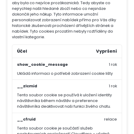
aby byla co nejvíce prozákaznická. Tedy abyste co
nejrychleji našli hledané zboží nebo co nejsnáze
dokončili jeho nákup.
Tyto informace umožní
personalizovat zobrazení nabídek přímo pro Vás díky
historické zkušenosti procházení dřívějších stránek a
nabídek.
Tyto cookies prozatím nebyly roztříděny do
vlastní kategorie.
Účel
Vypršení
show_cookie_message
1 rok
Ukládá informaci o potřebě zobrazení cookie lišty
__zlcmid
1 rok
Tento soubor cookie se používá k uložení identity
návštěvníka během návštěv a preference
návštěvníka deaktivovat naši funkci živého chatu.
__cfruid
relace
Tento soubor cookie je součástí služeb
poskytovaných společností Cloudflare – včetně